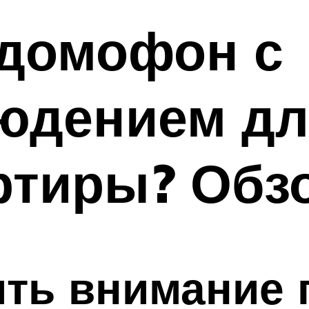
домофон с
юдением дл
ртиры? Обз
ить внимание