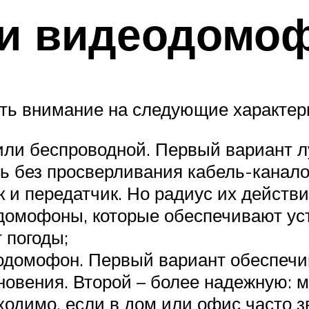
и видеодомо
ть внимание на следующие характери
или беспроводной. Первый вариант л
ь без просверливания кабель-каналов
к и передатчик. Но радиус их действ
домофоны, которые обеспечивают уст
 погоды;
еодомофон. Первый вариант обеспеч
новения. Второй – более надежную: м
ходимо, если в дом или офис часто 