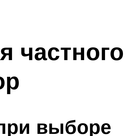
я частного
ор
 при выборе