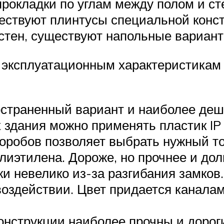
рокладки по углам между полом и с
ествуют плинтусы специальной конст
 стен, существуют напольные вариант
 эксплуатационным характеристикам 
остраненный вариант и наиболее де
 здания можно применять пластик IP
оробов позволяет выбрать нужный то
иэтилена. Дороже, но прочнее и дол
и невелико из-за разгибания замков
воздействии. Цвет придается канала
онструкции наиболее прочны и дорог