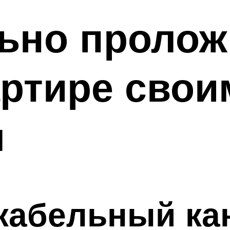
ьно пролож
артире свои
я
кабельный ка