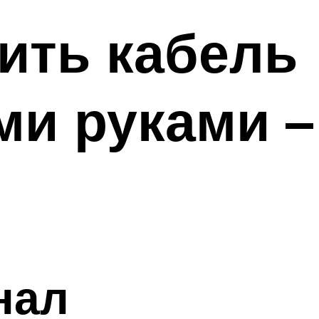
ить кабель
ми руками –
нал