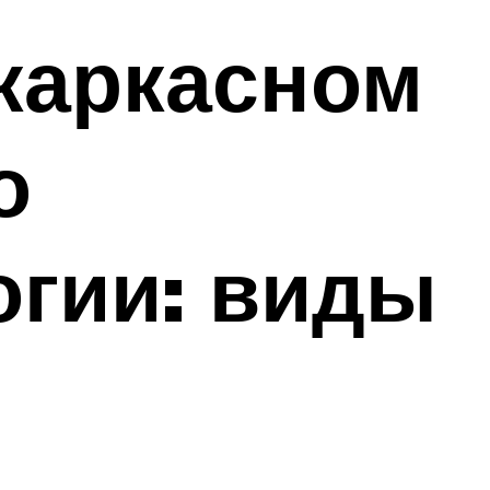
каркасном
о
огии: виды