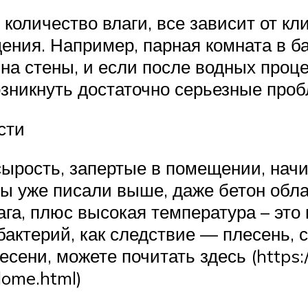
количество влаги, все зависит от кл
ения. Например, парная комната в б
на стены, и если после водных проц
озникнуть достаточно серьезные про
сти
 сырость, запертые в помещении, начи
 мы уже писали выше, даже бетон об
ага, плюс высокая температура – это
актерий, как следствие — плесень, с
сени, можете почитать здесь (https://
dome.html)