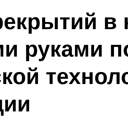
екрытий в 
и руками п
кой технол
ции