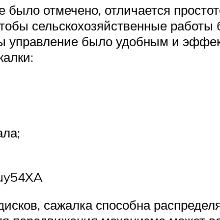
же было отмечено, отличается просто
 чтобы сельскохозяйственные работы
обы управление было удобным и эффе
алки:
ала;
quy54XA
исков, сажалка способна распределя