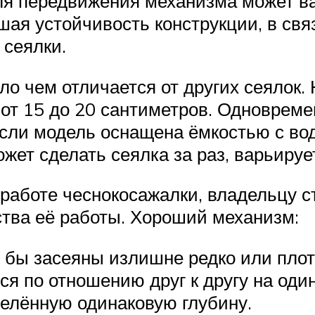
я передвижения механизма может вар
шая устойчивость конструкции, в св
 сеялки.
о чем отличается от других сеялок. 
 от 15 до 20 сантиметров. Одноврем
 Если модель оснащена ёмкостью с во
жет сделать сеялка за раз, варьирует
 работе чеснокосажалки, владельцу с
ства её работы. Хороший механизм:
и бы засеяны излишне редко или плот
ся по отношению друг к другу на оди
елённую одинаковую глубину.