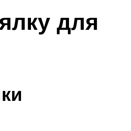
ялку для
лки