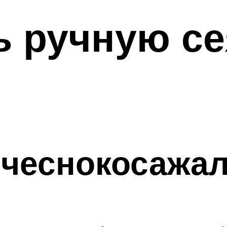
ь ручную се
 чеснокосажа