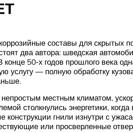
ЕТ
оррозийные составы для скрытых по
 стоят два автора: шведская автомо
В конце 50‑х годов прошлого века о
ю услугу — полную обработку кузова
аньше.
 непростым местным климатом, уско
емой столкнулись энергетики, когда 
е конструкции гнили изнутри с ужас
ествующие или просверленные отверс