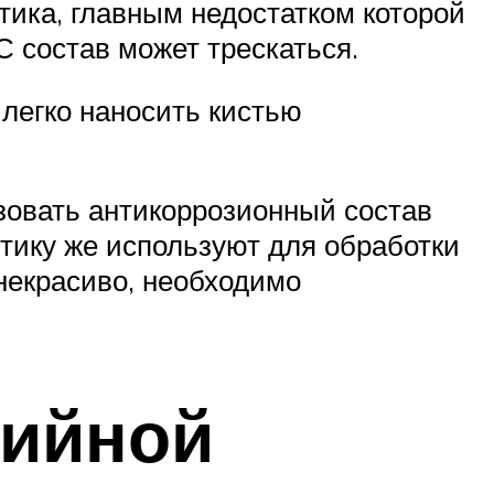
ика, главным недостатком которой
С состав может трескаться.
легко наносить кистью
зовать антикоррозионный состав
тику же используют для обработки
некрасиво, необходимо
зийной