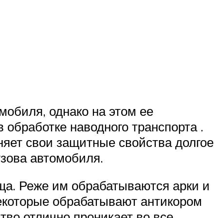
мобиля, однако на этом ее
 обработке наводного транспорта .
няет свои защитные свойства долгое
узова автомобиля.
ща. Реже им обрабатываются арки и
некоторые обрабатывают антикором
ство отлично проникает во все