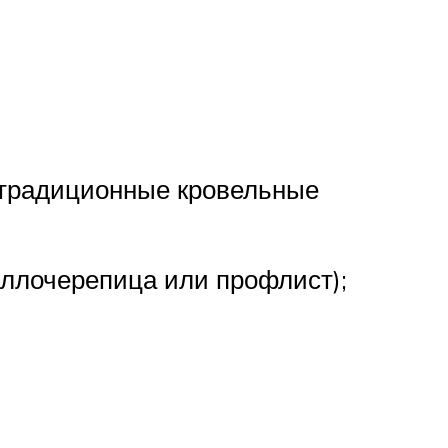
е традиционные кровельные
аллочерепица или профлист);