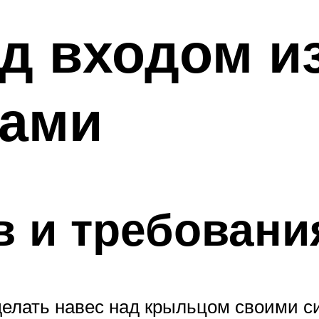
д входом и
ками
 и требовани
делать навес над крыльцом своими си