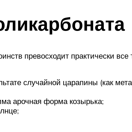
оликарбоната
оинств превосходит практически вс
ультате случайной царапины (как мет
дима арочная форма козырька;
олнце;