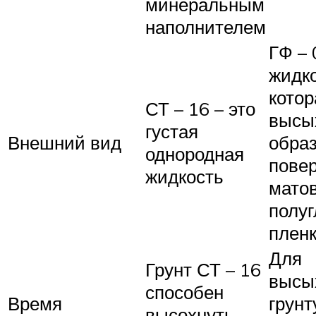
минеральным
наполнителем
ГФ – 
жидко
котор
СТ – 16 – это
высы
густая
Внешний вид
образ
однородная
пове
жидкость
мато
полу
плен
Для
Грунт СТ – 16
высы
способен
Время
грунт
высохнуть