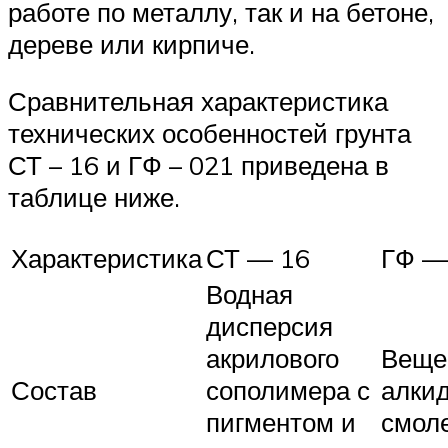
работе по металлу, так и на бетоне,
дереве или кирпиче.
Сравнительная характеристика
технических особенностей грунта
СТ – 16 и ГФ – 021 приведена в
таблице ниже.
Характеристика
СТ — 16
ГФ —
Водная
дисперсия
акрилового
Веще
Состав
сополимера с
алки
пигментом и
смол