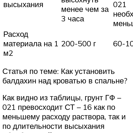
высыхания
021
менее чем за
необ
3 часа
мень
Расход
материала на 1
200-500 г
60-10
м2
Статья по теме: Как установить
балдахин над кроватью в спальне?
Как видно из таблицы, грунт ГФ –
021 превосходит СТ – 16 как по
меньшему расходу раствора, так и
по длительности высыхания