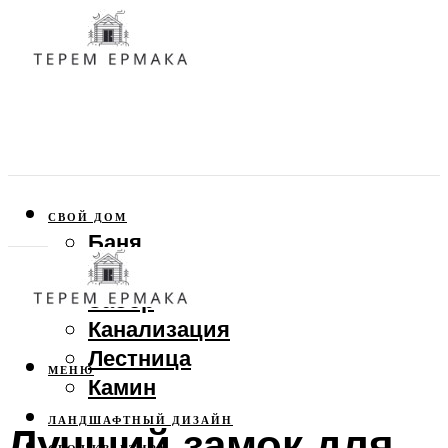
СВОЙ ДОМ
Баня
Веранда
Забор
Канализация
Лестница
МЕНЮ
Камин
ЛАНДШАФТНЫЙ ДИЗАЙН
Лучший замок для