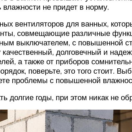
ь влажности не придет в норму.
ых вентиляторов для ванных, которы
ианты, совмещающие различные функ
чным выключателем, с повышенной с
у качественный, долговечный и наде
елей, а также от приборов сомнитель
орядок, поверьте, это того стоит. В
ете проблемы с повышенной влажнос
ать долгие годы, при этом никак не 