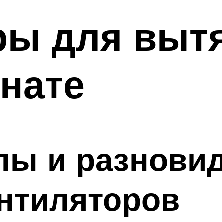
ры для выт
нате
пы и разнови
нтиляторов