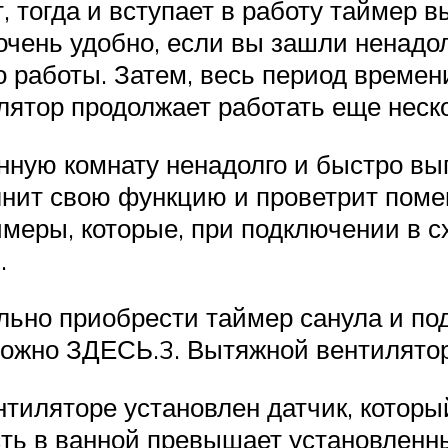
т, тогда и вступает в работу таймер 
очень удобно, если вы зашли ненадол
 работы. Затем, весь период времени,
лятор продолжает работать еще неск
анную комнату ненадолго и быстро в
лнит свою функцию и проветрит пом
еры, которые, при подключении в сх
.
ельно приобрести таймер санула и п
можно ЗДЕСЬ.3. Вытяжной вентилято
ентиляторе установлен датчик, котор
сть в ванной превышает установленн