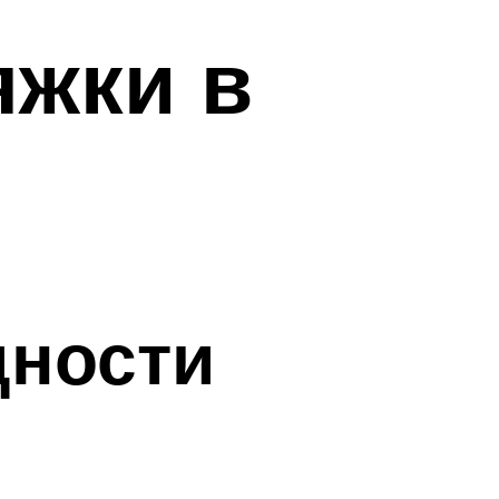
яжки в
дности