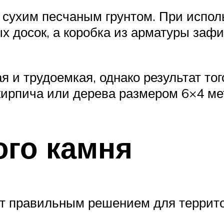
с сухим песчаным грунтом. При испол
х досок, а коробка из арматуры заф
я и трудоемкая, однако результат то
 кирпича или дерева размером 6×4 ме
ого камня
ут правильным решением для террито