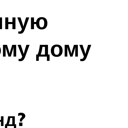
нную
ому дому
нд?