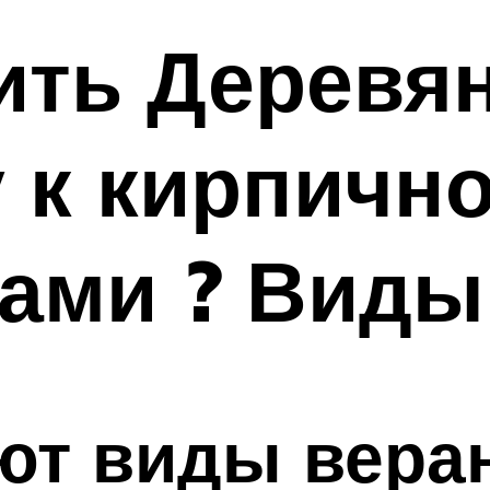
оить Деревя
 к кирпичн
ками ? Виды
ют виды вера