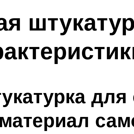
ая штукатур
арактеристи
укатурка для 
 материал са