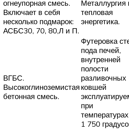
огнеупорная смесь.
Металлургия 
Включает в себя
тепловая
несколько подмарок:
энергетика.
АСБС30, 70, 80,Л и П.
Футеровка ст
пода печей,
внутренней
полости
ВГБС.
разливочных
Высокоглиноземистая
ковшей
бетонная смесь.
эксплуатиру
при
температурах
1 750 градус