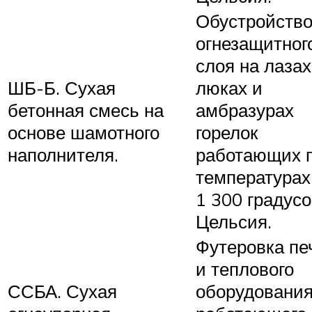
Обустройств
огнезащитног
слоя на лазах
ШБ-Б. Сухая
люках и
бетонная смесь на
амбразурах
основе шамотного
горелок
наполнителя.
работающих 
температурах
1 300 градус
Цельсия.
Футеровка пе
и теплового
ССБА. Сухая
оборудовани