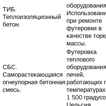
оборудования
ТИБ.
Использован
Теплоизоляционный
при ремонте
бетон.
футеровки в
качестве торк
массы.
Футеровка
теплового
СБС.
оборудования
Саморастекающаяся
печей,
огнеупорная бетонная
работающих 
смесь.
температурах
1 500 градус
Цельсия.