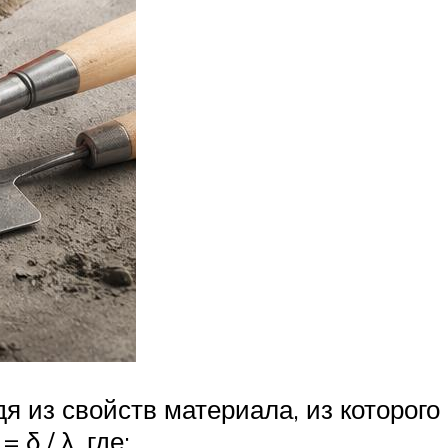
я из свойств материала, из которого
δ / λ, где: