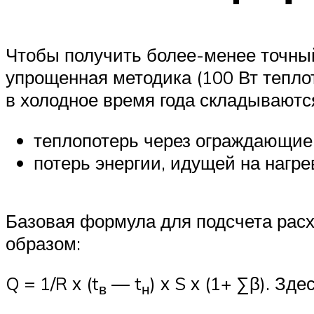
Чтобы получить более-менее точный
упрощенная методика (100 Вт тепло
в холодное время года складываются
теплопотерь через ограждающие 
потерь энергии, идущей на нагре
Базовая формула для подсчета рас
образом:
Q = 1/R х (t
— t
) х S х (1+ ∑β). Здес
в
н