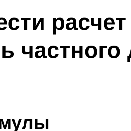
ести расчет
ь частного 
рмулы