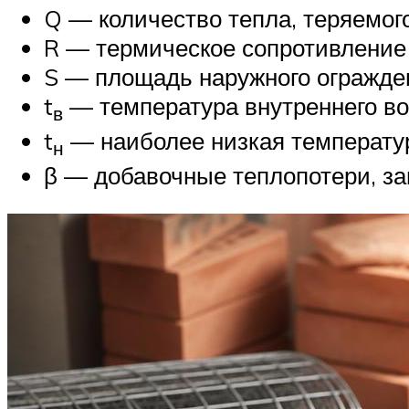
Q — количество тепла, теряемого
R — термическое сопротивление м
S — площадь наружного огражден
t
— температура внутреннего воз
в
t
— наиболее низкая температу
н
β — добавочные теплопотери, за