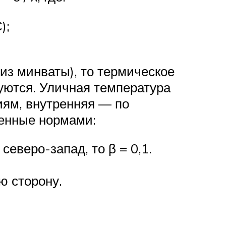
);
из минваты), то термическое
уются. Уличная температура
иям, внутренняя — по
енные нормами:
северо-запад, то β = 0,1.
ю сторону.