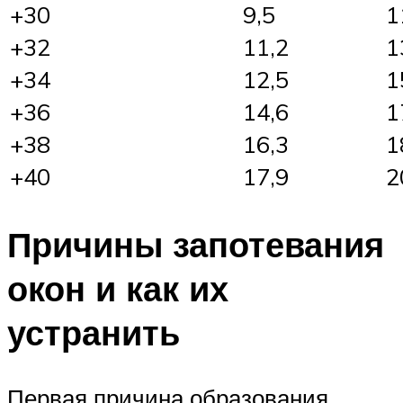
+30
9,5
1
+32
11,2
1
+34
12,5
1
+36
14,6
1
+38
16,3
1
+40
17,9
2
Причины запотевания
окон и как их
устранить
Первая причина образования