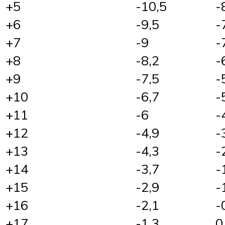
+5
-10,5
-
+6
-9,5
-
+7
-9
-
+8
-8,2
-
+9
-7,5
-
+10
-6,7
-
+11
-6
-
+12
-4,9
-
+13
-4,3
-
+14
-3,7
-
+15
-2,9
-
+16
-2,1
-
+17
-1,3
0