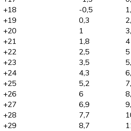
+18
-0,5
1
+19
0,3
2
+20
1
3
+21
1,8
4
+22
2,5
5
+23
3,5
5
+24
4,3
6
+25
5,2
7
+26
6
8
+27
6,9
9
+28
7,7
1
+29
8,7
1