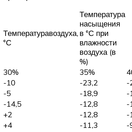
Температура
насыщения
Температуравоздуха,
в °С при
°С
влажности
воздуха (в
%)
30%
35%
4
-10
-23,2
-
-5
-18,9
-
-14,5
-12,8
-
+2
-12,8
-
+4
-11,3
-