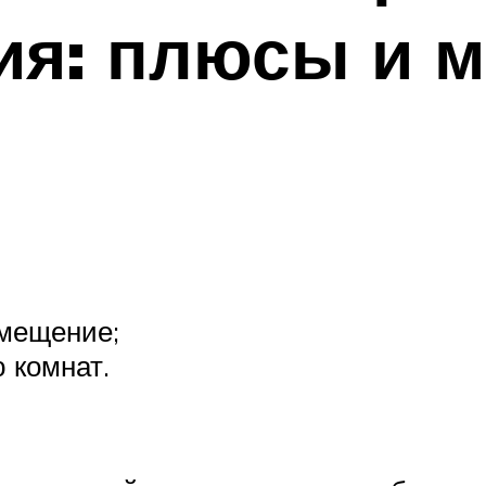
ия: плюсы и 
омещение;
 комнат.