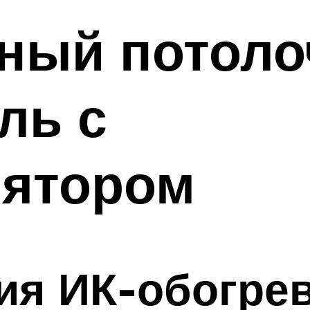
ный потол
ль с
лятором
ия ИК-обогрев