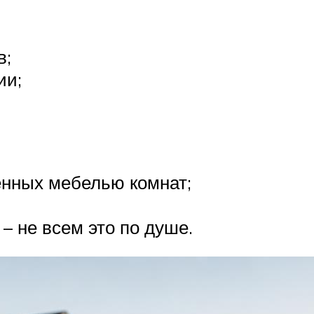
в;
ии;
енных мебелью комнат;
– не всем это по душе.