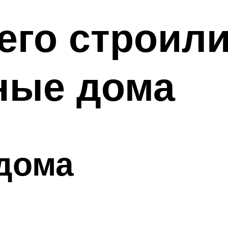
чего строил
ные дома
дома