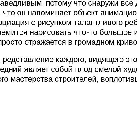
аведливым, потому что снаружи все д
, что он напоминает объект анимаци
социация с рисунком талантливого ре
емится нарисовать что-то большое и
просто отражается в громадном крив
представление каждого, видящего эт
ледний являет собой плод смелой ху
ого мастерства строителей, воплоти