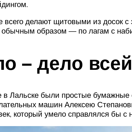
йдингом.
 всего делают щитовыми из досок с 
 обычным образом — по лагам с наби
о – дело все
 в Лальске были простые бумажные с
елательных машин Алексею Степанов
век, который умело справлялся бы с