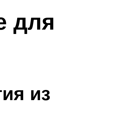
е для
ия из