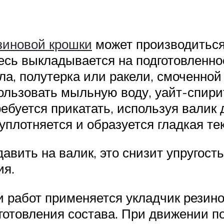
зиновой крошки
может производиться к
есь выкладывается на подготовленно
а, полутерка или ракели, смоченной 
пользовать мыльную воду, уайт-спири
ебуется прикатать, используя валик 
уплотняется и образуется гладкая тек
вить на валик, это снизит упругост
ия.
 работ применяется укладчик резино
готовления состава. При движении 