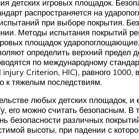
я детских игровых площадок. Безоп
андарт распространяется на ударопо
испытаний при выборе покрытия. Без
ении. Методы испытания покрытий р
ровых площадок ударопоглощающие.
воляют определить верхний предел д
оводятся по международному стандар
njury Criterion, HIC), равного 1000,
о к тяжелым последствиям.
льстве любых детских площадок, и е
у, его можно считать безопасным. В
ень безопасности различных покрыти
стимой высоты, при падении с которо