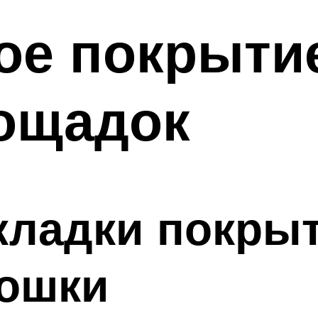
ое покрыти
лощадок
кладки покрыт
рошки