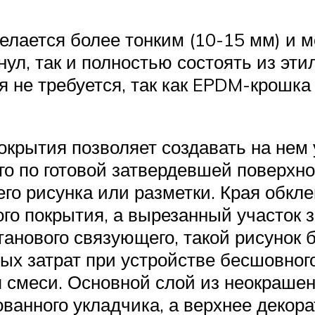
лается более тонким (10-15 мм) и м
л, так и полностью состоять из эти
 не требуется, так как EPDM-крошка
окрытия позволяет создавать на нем
ого по готовой затвердевшей поверхн
его рисунка или разметки. Края обк
го покрытия, а вырезанный участок 
танового связующего, такой рисунок 
ых затрат при устройстве бесшовног
 смеси. Основной слой из неокрашен
ванного укладчика, а верхнее декор