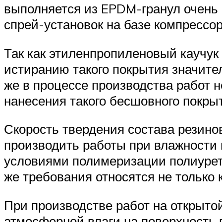
выполняется из EPDM-гранул очень 
спрей-установок на базе компрессор
Так как этиленпропиленовый каучук 
истиранию такого покрытия значител
же в процессе производства работ 
нанесения такого бесшовного покрыт
Скорость твердения состава резино
производить работы при влажности 
условиями полимеризации полиурета
же требования относятся не только к
При производстве работ на открыто
атмосферной влаги на поверхность 