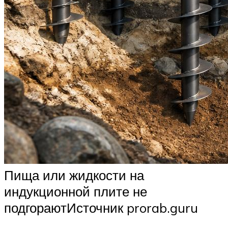
Пища или жидкости на
индукционной плите не
подгораютИсточник prorab.guru