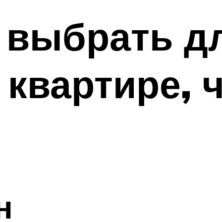
 выбрать д
 квартире, 
н