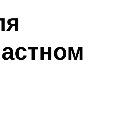
ля
частном