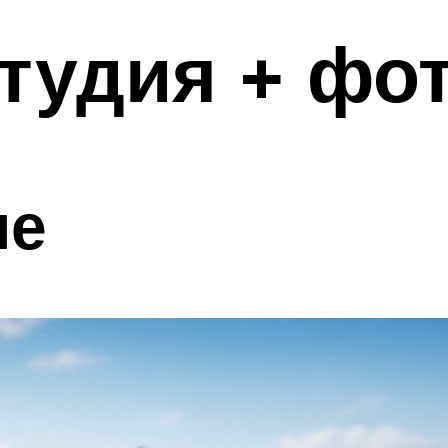
тудия + фо
ме