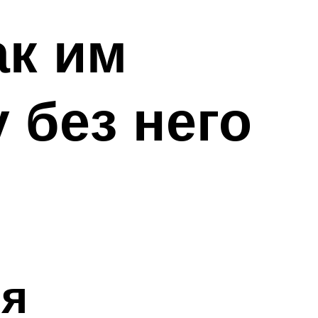
ак им
 без него
ня