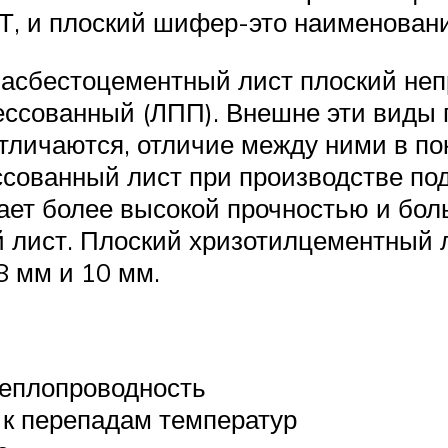
, и плоский шифер-это наименование
 асбестоцементный лист плоский не
ессованный (ЛПП). Внешне эти виды 
тличаются, отличие между ними в по
ессованный лист при производстве п
ает более высокой прочностью и боль
й лист. Плоский хризотилцементный 
8 мм и 10 мм.
теплопроводность
 к перепадам температур