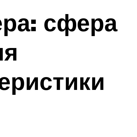
ра: сфера
ия
теристики