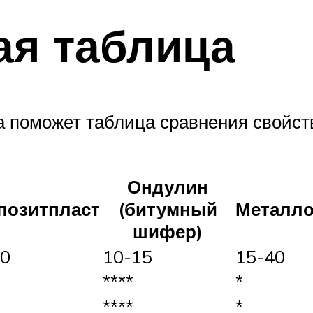
ая таблица
 поможет таблица сравнения свойст
Ондулин
позитпласт
(битумный
Металло
шифер)
50
10-15
15-40
****
*
****
*