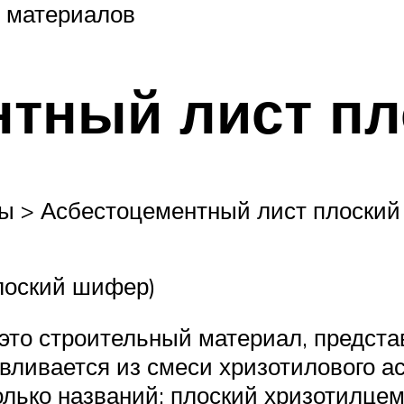
 материалов
нтный лист пл
ы > Асбестоцементный лист плоский
лоский шифер)
это строительный материал, предст
авливается из смеси хризотилового а
лько названий: плоский хризотилцем