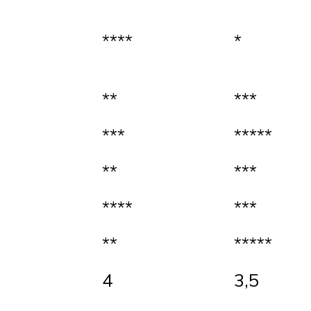
****
*
**
***
***
*****
**
***
****
***
**
*****
4
3,5