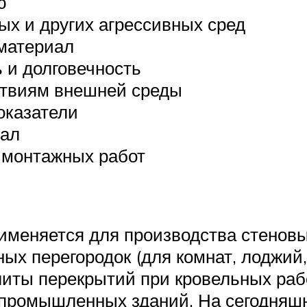
ю
ых и других агрессивных сред
материал
 и долговечность
ствиям внешней среды
оказатели
иал
 монтажных работ
меняется для производства стеновы
х перегородок (для комнат, лоджий, 
иты перекрытий при кровельных рабо
 промышленных зданий. На сегодняш