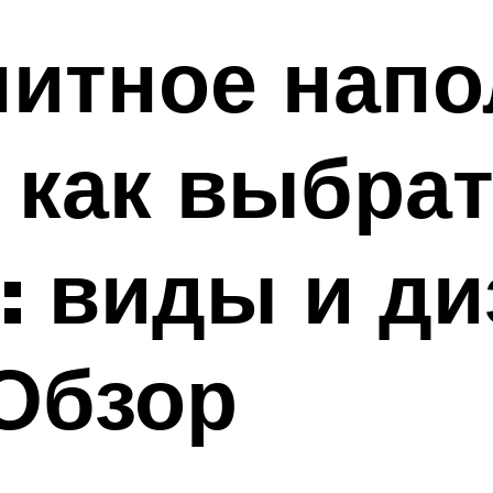
нитное нап
 как выбра
: виды и д
Обзор