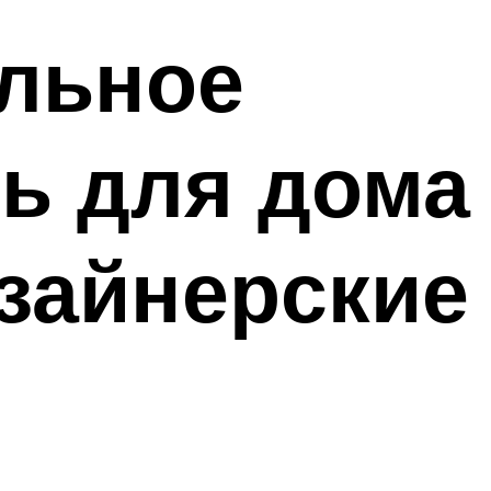
ольное
ть для дома
изайнерские