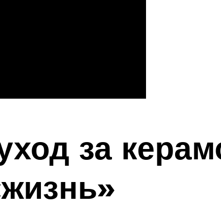
ход за керам
«жизнь»