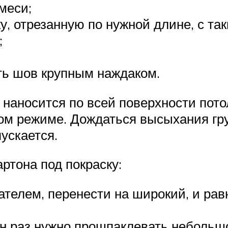
меси;
у, отрезанную по нужной длине, с та
;
ть шов крупным наждаком.
наносится по всей поверхности пото
м режиме. Дождаться высыхания гру
ускается.
артона под покраску:
ателем, перенести на широкий, и ра
ин раз нужно прошпаклевать небольш