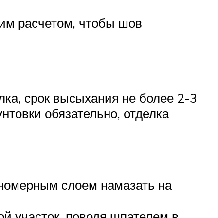
ким расчетом, чтобы шов
лка, срок высыхания не более 2-3
нтовки обязательно, отделка
вномерным слоем намазать на
ой участок, поводя шпателем в