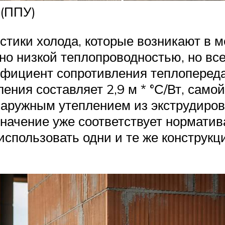
 (ППУ)
тики холода, которые возникают в м
ьно низкой теплопроводностью, но вс
ффициент сопротивления теплопереда
ления составляет 2,9 м * °С/Вт, сам
с наружным утеплением из экструдир
 значение уже соответствует норматив
спользовать одни и те же конструкци