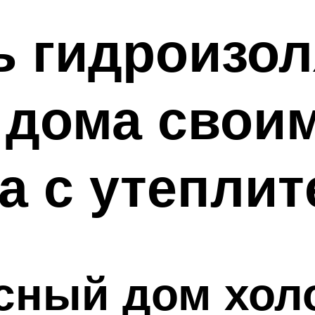
ь гидроизо
 дома свои
а с утепли
сный дом хол