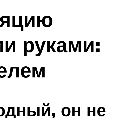
ляцию
ми руками:
телем
одный, он не