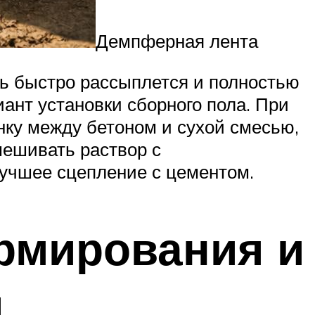
Демпферная лента
нь быстро рассыплется и полностью
иант установки сборного пола. При
нку между бетоном и сухой смесью,
мешивать раствор с
 лучшее сцепление с цементом.
рмирования и
и