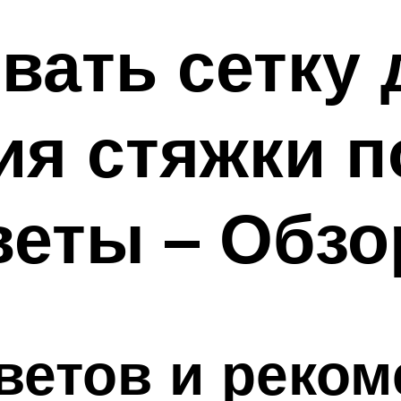
вать сетку 
я стяжки п
веты – Обзо
ветов и реко