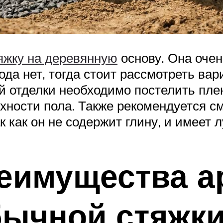
яжку на деревянную
основу. Она оче
ода нет, тогда стоит рассмотреть вар
й отделки необходимо постелить пле
рхности пола. Также рекомендуется с
 как он не содержит глину, и имеет
еимущества а
бычной стяжк