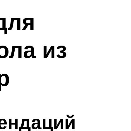
для
ола из
р
мендаций