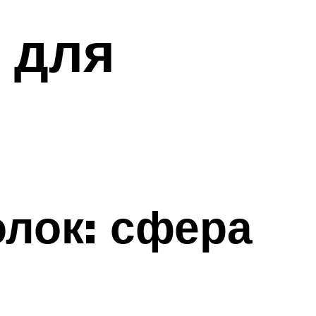
 для
олок: сфера