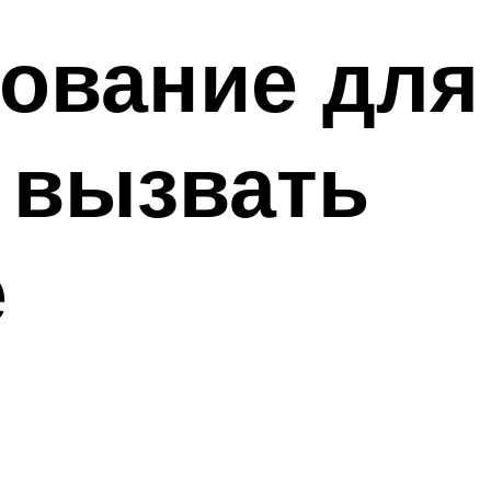
ование для
 вызвать
е