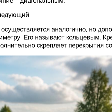
йние – диагональным.
следующий:
 осуществляется аналогично, но до
метру. Его называют кольцевым. Кре
полнительно скрепляет перекрытия со