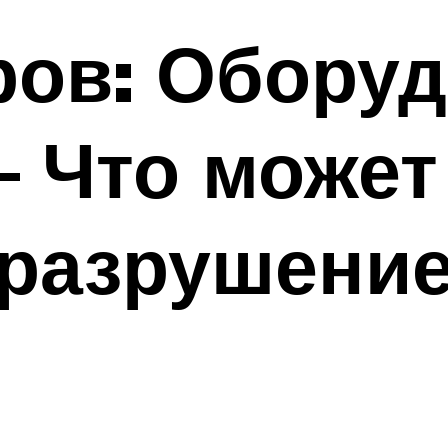
ров: Оборуд
– Что может
 разрушени