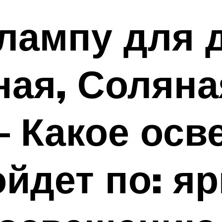
лампу для 
ая, Соляна
– Какое ос
йдет по: яр