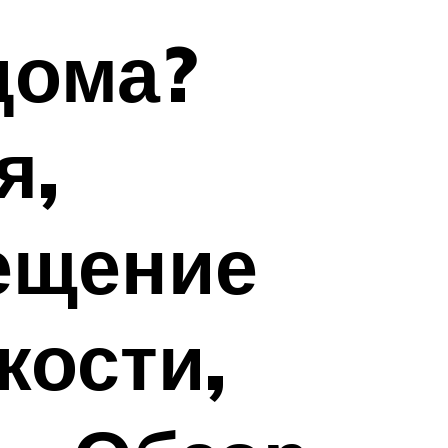
дома?
я,
вещение
кости,