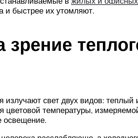
устанавливаемые в
жилых и офисных
а и быстрее их утомляют.
 зрение теплог
 излучают свет двух видов: теплый 
ня цветовой температуры, измеряемо
е освещение.
а человека расслабляюще, а холодног