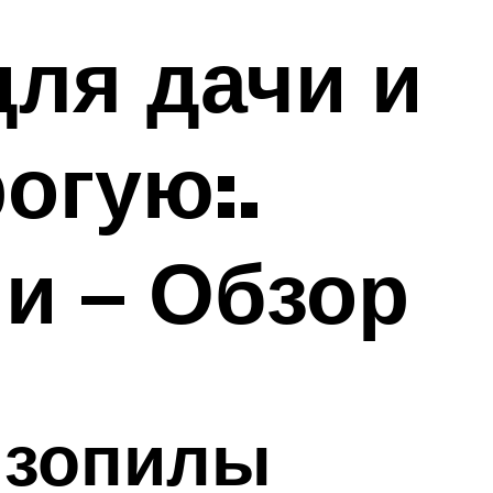
ля дачи и
огую:.
и – Обзор
нзопилы