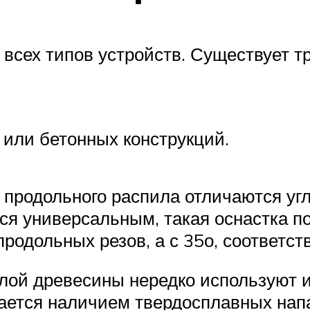
всех типов устройств. Существует т
или бетонных конструкций.
продольного распила отличаются угло
тся универсальным, такая оснастка п
продольных резов, а с 35о, соответст
ой древесины нередко используют и 
чается наличием твердосплавных напа