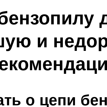
ензопилу д
ую и недор
екомендаци
ать о цепи бе