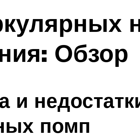
ркулярных 
ния: Обзор
 и недостатк
ных помп