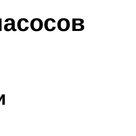
насосов
и