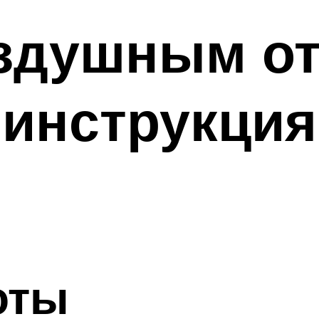
оздушным о
инструкция
оты