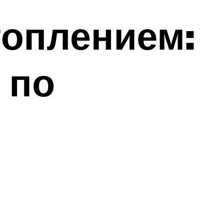
топлением:
 по