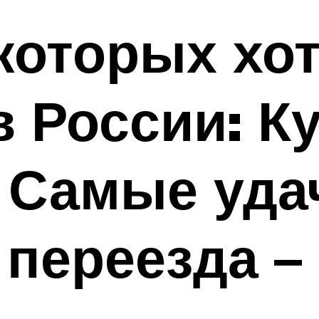
 которых хо
в России: К
? Самые уд
 переезда –