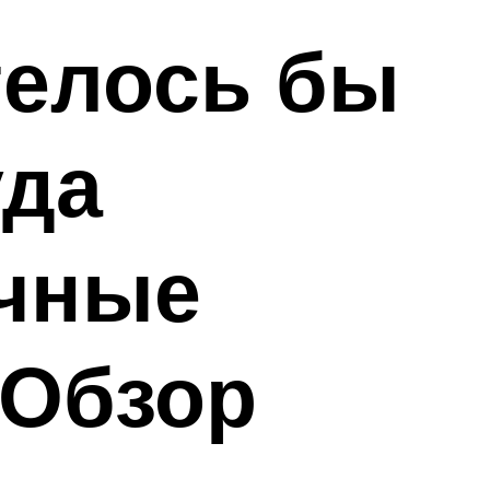
телось бы
уда
ачные
 Обзор