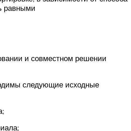
ть равными
новании и совместном решении
бходимы следующие исходные
а;
иала;