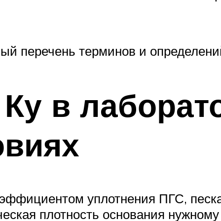
лный перечень терминов и определени
Ку в лаборат
овиях
оэффициентом уплотнения ПГС, песка
ическая плотность основания нужному