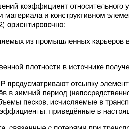
ешений коэффициент относительного у
и материала и конструктивном элеме
2) ориентировочно:
ляемых из промышленных карьеров в
венной плотности в источнике получ
ППР предусматривают отсыпку элемент
в в зимний период (непосредственн
ъемы песков, исчисляемые в трансп
оэффициенты, приведённые в настоя
а, связанные с потерями при транспо