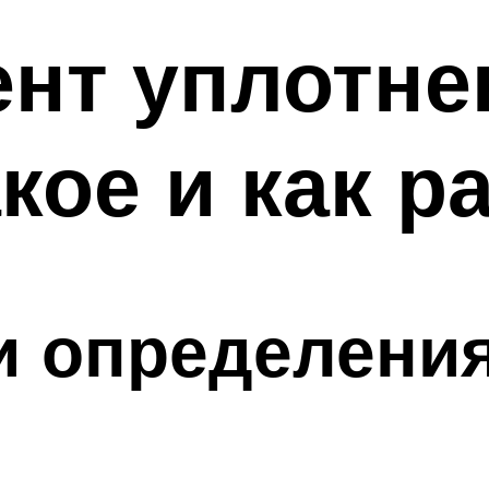
нт уплотнен
акое и как р
 и определени