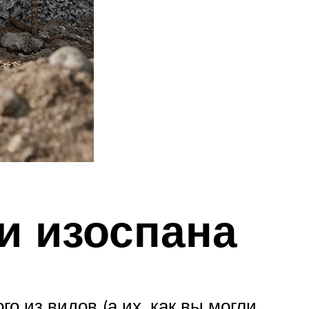
и изоспана
го из видов (а их, как вы могли