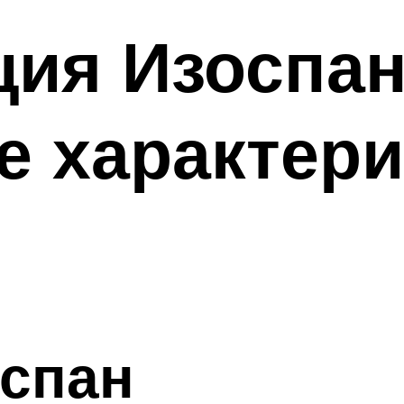
ия Изоспан
е характери
оспан