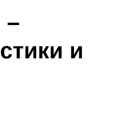
 –
стики и