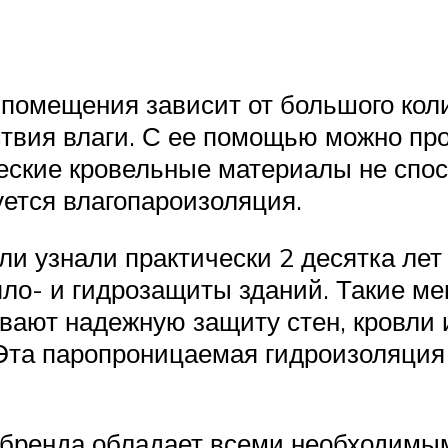
помещения зависит от большого кол
ствия влаги. С ее помощью можно про
ческие кровельные материалы не спо
уется влагопароизоляция.
ели узнали практически 2 десятка лет
пло- и гидрозащиты зданий. Такие м
вают надежную защиту стен, кровли 
 Эта паропроницаемая гидроизоляция
о бренда обладает всеми необходимы