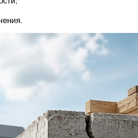
ости;
чения.