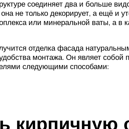
труктуре соединяет два и больше вид
на не только декорирует, а ещё и у
ноплекса или минеральной ваты, а в
олучится отделка фасада натуральны
 удобства монтажа. Он являет собой
елями следующими способами:
ь кирпичную 