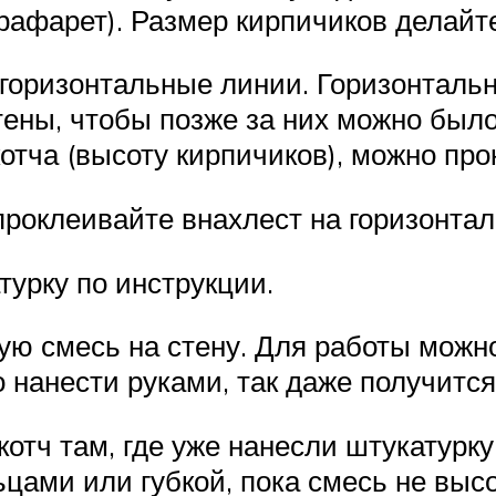
трафарет). Размер кирпичиков делайт
горизонтальные линии. Горизонталь
тены, чтобы позже за них можно было 
отча (высоту кирпичиков), можно про
роклеивайте внахлест на горизонта
турку по инструкции.
ю смесь на стену. Для работы можно
но нанести руками, так даже получитс
отч там, где уже нанесли штукатурку
цами или губкой, пока смесь не высо