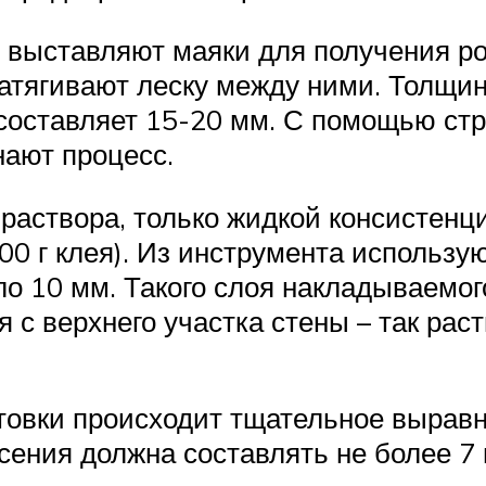
 выставляют маяки для получения ров
натягивают леску между ними. Толщи
, составляет 15-20 мм. С помощью ст
нают процесс.
 раствора, только жидкой консистенц
200 г клея). Из инструмента использу
о 10 мм. Такого слоя накладываемог
я с верхнего участка стены – так рас
овки происходит тщательное выравни
ения должна составлять не более 7 