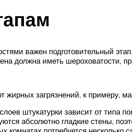
тапам
стями важен подготовительный этап, 
тена должна иметь шероховатости, пр
т жирных загрязнений, к примеру, м
слоев штукатурки зависит от типа п
ебуются абсолютно гладкие стены, по
ых комнатах потребуется несколько с