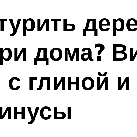
турить дер
три дома? 
 с глиной и 
инусы