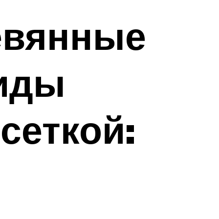
евянные
Виды
сеткой: