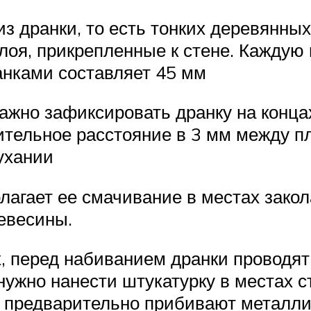
из дранки, то есть тонких деревянны
оя, прикрепленные к стене. Каждую 
ланками составляет 45 мм
важно зафиксировать дранку на конц
ельное расстояние в 3 мм между пл
ухании
лагает ее смачивание в местах закол
евесины.
 перед набиванием дранки проводят 
ужно нанести штукатурку в местах с
, предварительно прибивают металли