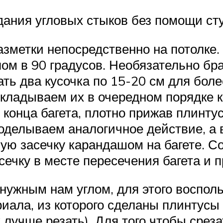
дания угловых стыков без помощи сту
азметки непосредственно на потолке
глом в 90 градусов. Необязательно бр
ать два кусочка по 15-20 см для боле
кладываем их в очередном порядке к
конца багета, плотно прижав плинту
оделываем аналогичное действие, а в
ую засечку карандашом на багете. С
сечку в месте пересечения багета и 
 нужным нам углом, для этого воспо
иала, из которого сделаны плинтусы 
 лучше резать). Для того чтобы среза