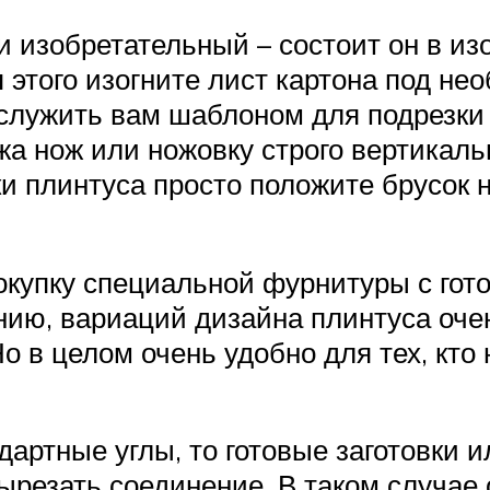
и изобретательный – состоит он в из
 этого изогните лист картона под не
 служить вам шаблоном для подрезки 
жа нож или ножовку строго вертикаль
и плинтуса просто положите брусок н
купку специальной фурнитуры с гот
ию, вариаций дизайна плинтуса очен
Но в целом очень удобно для тех, кт
артные углы, то готовые заготовки и
ырезать соединение. В таком случае о