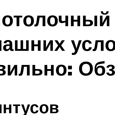
отолочный 
машних усл
вильно: Об
интусов