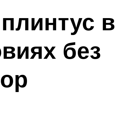
плинтус в
овиях без
зор