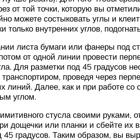
рез от той точки, которую вы отмети
ойно можете состыковать углы и клеи
и только внутренних углов, подогнат
ании листа бумаги или фанеры под ст
отом от одной линии провести перпе
гла. Для разметки под 45 градусов н
 транспортиром, проведя через перп
 линий. Далее, как и при работе со
ым углом.
римитивного стусла своими руками, о
ри дощечки или планки и сбейте их в
 45 градусов. Таким образом, вы выр