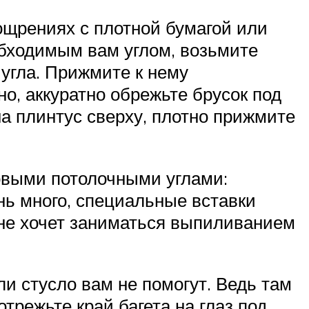
ощрениях с плотной бумагой или
обходимым вам углом, возьмите
угла. Прижмите к нему
но, аккуратно обрежьте брусок под
а плинтус сверху, плотно прижмите
овыми потолочными углами:
ь много, специальные вставки
о не хочет заниматься выпиливанием
ли стусло вам не помогут. Ведь там
трежьте край багета на глаз под