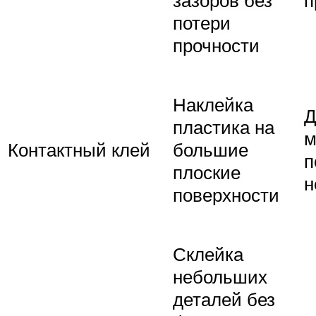
зазоров без
п
потери
прочности
Наклейка
Д
пластика на
м
Контактный клей
большие
п
плоские
н
поверхности
Склейка
небольших
деталей без