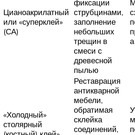
фиксации
М
Цианоакрилатный
струбцинами,
с
или «суперклей»
заполнение
п
(СА)
небольших
п
трещин в
а
смеси с
древесной
пылью
Реставрация
антикварной
мебели,
обратимая
У
«Холодный»
склейка
м
столярный
соединений,
п
(костный) клей»