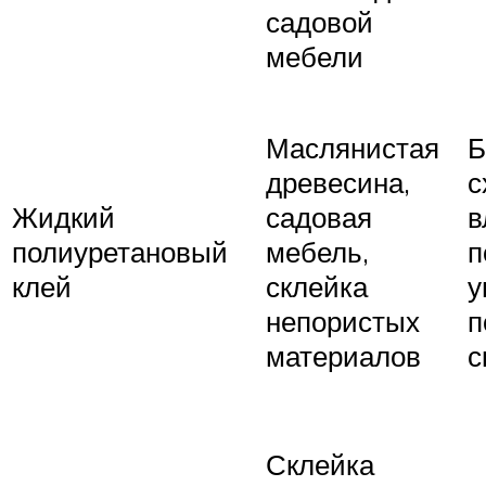
садовой
мебели
Маслянистая
Б
древесина,
с
Жидкий
садовая
в
полиуретановый
мебель,
п
клей
склейка
у
непористых
п
материалов
с
Склейка