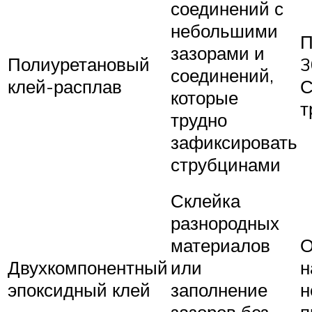
соединений с
небольшими
П
зазорами и
Полиуретановый
3
соединений,
клей-расплав
С
которые
т
трудно
зафиксировать
струбцинами
Склейка
разнородных
материалов
О
Двухкомпонентный
или
н
эпоксидный клей
заполнение
н