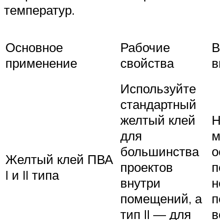
температур.
Основное
Рабочие
В
применение
свойства
в
Используйте
стандартный
желтый клей
Н
для
м
большинства
о
Желтый клей ПВА
проектов
п
I и II типа
внутри
н
помещений, а
п
тип II — для
в