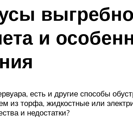
усы выгребно
лета и особен
ения
рвуара, есть и другие способы обус
ем из торфа, жидкостные или электри
ества и недостатки?