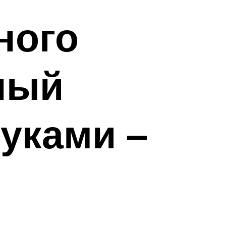
ного
ный
уками –