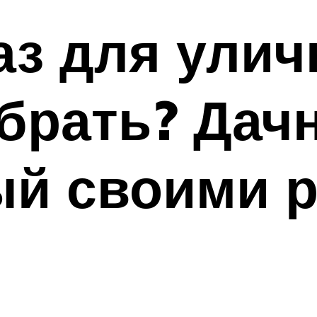
аз для улич
ыбрать? Дач
й своими р