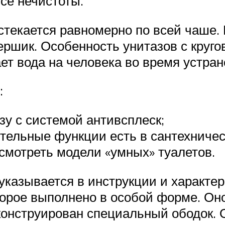
се нечистоты.
 стекается равномерно по всей чаше
ершик. Особенность унитазов с круг
ает вода на человека во время устран
:
зу с системой антивсплеск;
ительные функции есть в сантехничес
осмотреть модели «умных» туалетов.
указывается в инструкции и характе
оторое выполнено в особой форме. Он
сконструирован специальный ободок.