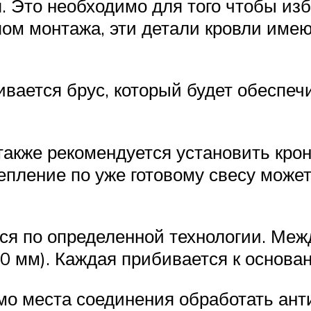
я. Это необходимо для того чтобы из
ипом монтажа, эти детали кровли им
ливается брус, который будет обеспе
также рекомендуется установить кр
репление по уже готовому свесу може
тся по определенной технологии. Ме
0 мм). Каждая прибивается к основа
мо места соединения обработать ант