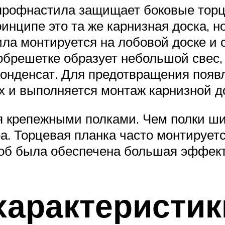
 профнастила защищает боковые торц
ринципе это та же карнизная доска, н
ла монтируется на лобовой доске и 
 обрешетке образует небольшой свес,
конденсат. Для предотвращения появ
 и выполняется монтаж карнизной д
мя крепежными полками. Чем полки ши
ра. Торцевая планка часто монтирует
тоб была обеспечена большая эффект
характеристик