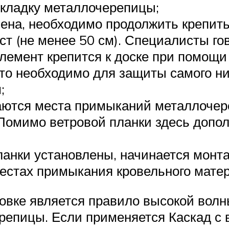
укладку металлочерепицы;
лена, необходимо продолжить крепить
т (не менее 50 см). Специалисты гов
емент крепится к доске при помощи 
Это необходимо для защиты самого н
;
ются места примыканий металлочере
 Помимо ветровой планки здесь допо
ланки установлены, начинается монт
естах примыкания кровельного матер
овке является правило высокой волн
репицы. Если применяется Каскад с в