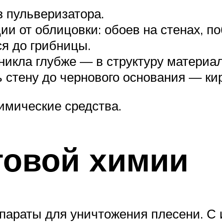
 пульверизатора.
 от облицовки: обоев на стенах, по
ся до грибницы.
оникла глубже — в структуру материа
 стену до чернового основания — кир
имические средства.
товой химии
араты для уничтожения плесени. С