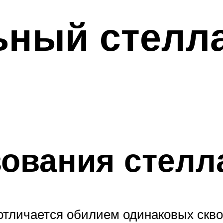
ьный стелл
зования стелл
отличается обилием одинаковых скво