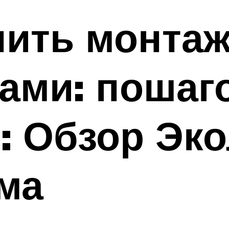
ить монтаж
ами: пошаг
: Обзор Эк
ма