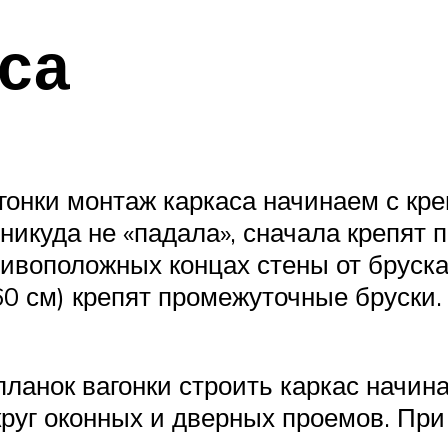
са
онки монтаж каркаса начинаем с креп
никуда не «падала», сначала крепят 
тивоположных концах стены от бруска
60 см) крепят промежуточные бруски
анок вагонки строить каркас начинаю
руг оконных и дверных проемов. При 