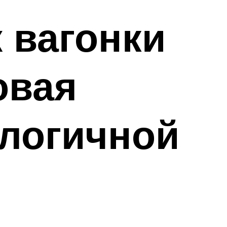
 вагонки
овая
ологичной