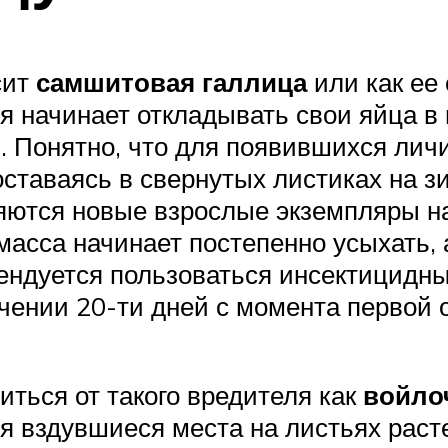
сит
самшитовая галлица
или как ее
я начинает откладывать свои яйца в
. Понятно, что для появившихся лич
оставаясь в свернутых листиках на з
ются новые взрослые экземпляры на
 масса начинает постепенно усыхать,
ендуется пользоваться инсектицидны
чении 20-ти дней с момента первой 
ться от такого вредителя как
войло
 вздувшиеся места на листьях расте