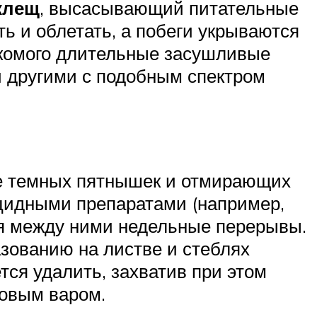
клещ
, высасывающий питательные
ть и облетать, а побеги укрываются
екомого длительные засушливые
 другими с подобным спектром
е темных пятнышек и отмирающих
цидными препаратами (например,
ая между ними недельные перерывы.
зованию на листве и стеблях
тся удалить, захватив при этом
довым варом.