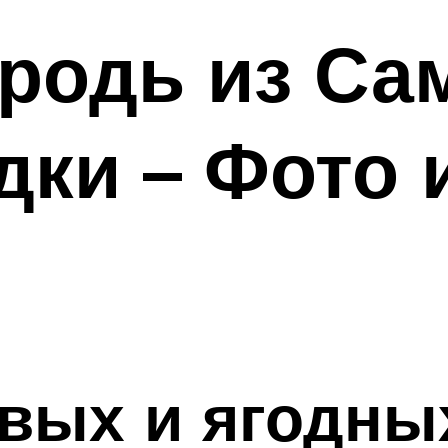
родь из Са
дки – Фото 
и
вых и ягодных