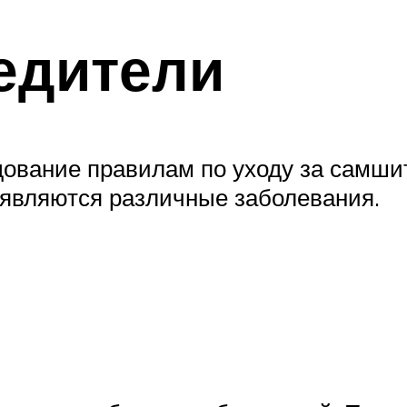
едители
дование правилам по уходу за самшит
о являются различные заболевания.