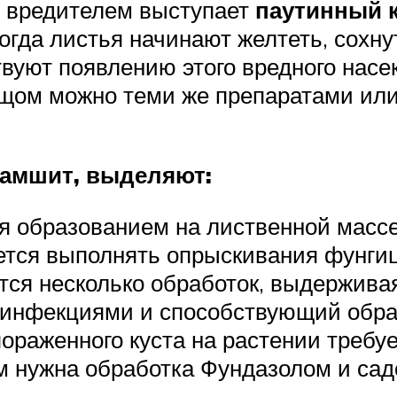
 вредителем выступает
паутинный 
Тогда листья начинают желтеть, сохну
твуют появлению этого вредного нас
ещом можно теми же препаратами или
самшит, выделяют:
я образованием на лиственной масс
уется выполнять опрыскивания фунги
ется несколько обработок, выдержив
 инфекциями и способствующий обра
пораженного куста на растении требуе
м нужна обработка Фундазолом и са