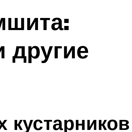
мшита:
и другие
 кустарников