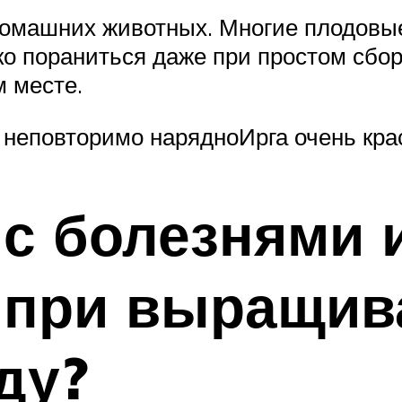
 домашних животных. Многие плодовы
ко пораниться даже при простом сбор
м месте.
я неповторимо нарядноИрга очень кра
 с болезнями 
 при выращив
ду?