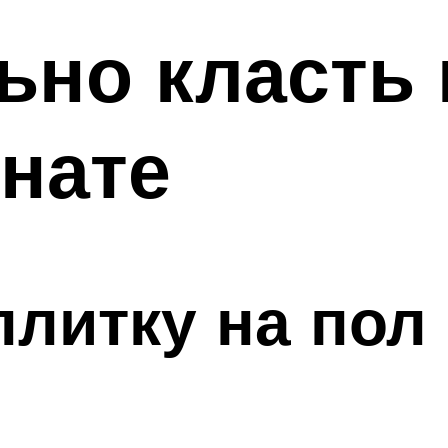
ьно класть 
нате
литку на пол