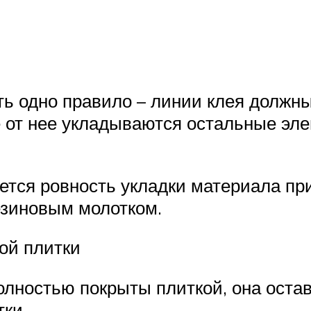
ь одно правило – линии клея должны
е от нее укладываются остальные эл
уется ровность укладки материала пр
езиновым молотком.
ой плитки
полностью покрыты плиткой, она оста
тки.