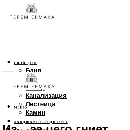
СВОЙ ДОМ
Баня
Веранда
Забор
Канализация
Лестница
МЕНЮ
Камин
ЛАНДШАФТНЫЙ ДИЗАЙН
Из – за чего гниет