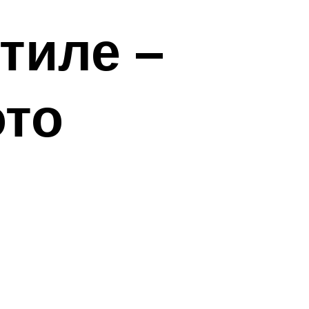
тиле –
ото