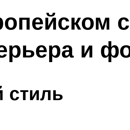
ропейском с
ерьера и ф
 стиль