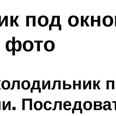
к под окно
 фото
холодильник п
и. Последова