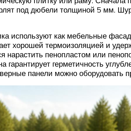
мическую плитку или раму. Сначала 
ерлят под дюбели толщиной 5 мм. Шу
ка используют как мебельные фасады
дает хорошей термоизоляцией и удер
ся нарастить пенопластом или пеноп
а гарантирует герметичность углубле
дверные панели можно оборудовать пр