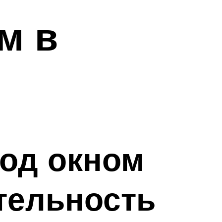
м в
од окном
тельность