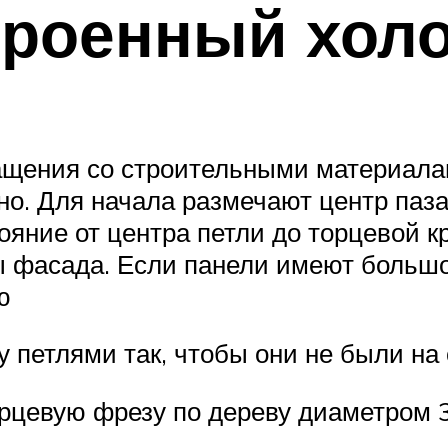
троенный хол
ращения со строительными материала
о. Для начала размечают центр паза
ояние от центра петли до торцевой к
 фасада. Если панели имеют большо
ю
 петлями так, чтобы они не были на
орцевую фрезу по дереву диаметром 