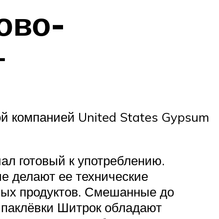
ово-
г
ой компанией United States Gypsum
л готовый к употреблению.
е делают ее технические
ных продуктов. Смешанные до
шпаклёвки Шитрок обладают