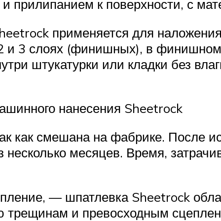
 прилипанием к поверхности, с мате
heetrock применяется для наложения
 2 и 3 слоях (финишных), в финишно
утри штукатурки или кладки без влаг
ашинного нанесения Sheetrock
так как смешана на фабрике. После 
з несколько месяцев. Время, затрач
епление, — шпатлевка Sheetrock обла
ю трещинам и превосходным сцеплен